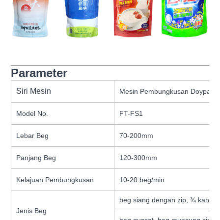
Parameter
Siri Mesin
Mesin Pembungkusan Doypack 
Model No.
FT-FS1
Lebar Beg
70-200mm
Panjang Beg
120-300mm
Kelajuan Pembungkusan
10-20 beg/min
beg siang dengan zip, ¾ kantung
Jenis Beg
beg gusset, beg muncung sisi, da