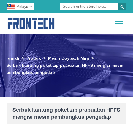

Melayu

Togg
rumah
>
Produk
>
Mesin Doypack Mini
>
Serbuk kantung poket zip prabuatan HFFS mengisi mesin
pembungkus pengedap
Serbuk kantung poket zip prabuatan HFFS
mengisi mesin pembungkus pengedap