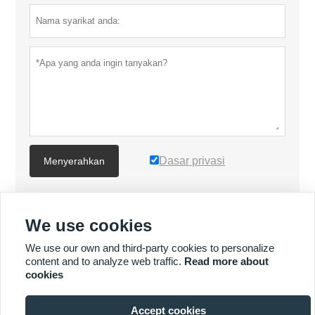
Dasar privasi
Menyerahkan
LEBIH BANYAK PRODUK
We use cookies
We use our own and third-party cookies to personalize
LEBIH BANYAK PERKHIDMATAN
content and to analyze web traffic.
Read more about
cookies







Accept cookies