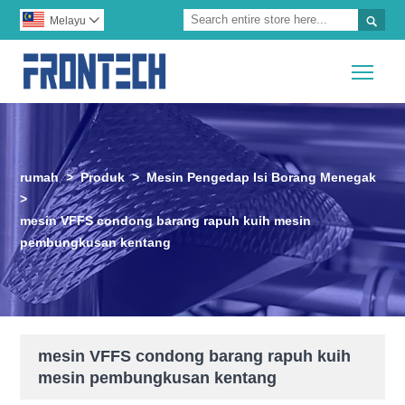

Melayu

Togg
rumah
>
Produk
>
Mesin Pengedap Isi Borang Menegak
>
mesin VFFS condong barang rapuh kuih mesin
pembungkusan kentang
mesin VFFS condong barang rapuh kuih
mesin pembungkusan kentang