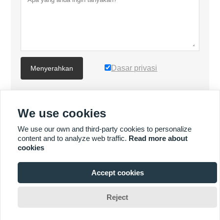
Dasar privasi
Menyerahkan
LEBIH BANYAK PRODUK
We use cookies
We use our own and third-party cookies to personalize
LEBIH BANYAK PERKHIDMATAN
content and to analyze web traffic.
Read more about
cookies







Accept cookies

Hak Cipta Oleh © FRONTECH MACHINERY CO., LTD.
Reject