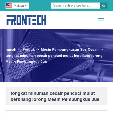

Melayu

Togg
rumah
>
Produk
>
Mesin Pembungkusan Sos Cecair
>
tongkat minuman cecair pencuci mulut berbilang lorong
Mesin Pembungkus Jus
tongkat minuman cecair pencuci mulut
berbilang lorong Mesin Pembungkus Jus